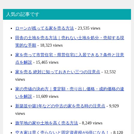
人気の記事です
ローンが残ってる家を売る方法
- 23,535 views
田舎の土地を売る方法｜売れない土地を処分・売却する現
実的な手順
- 18,323 views
家を売って市営住宅・県営住宅に入居できる？条件と注意
点を解説
- 15,465 views
家を売る 絶対に知っておきたい三つの注意点
- 12,532
views
家の売値の決め方｜査定額・売り出し価格・成約価格の違
いを解説
- 11,609 views
新築並や築1年などの中古の家を売る時の注意点
- 9,929
views
旗竿地の家や土地を高く売る方法
- 8,249 views
空き家は早く売らないと固定資産税が6倍になる！
- 8,120