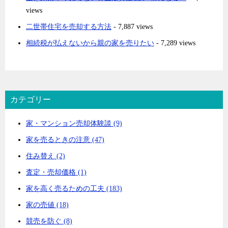
views
二世帯住宅を売却する方法
- 7,887 views
相続税が払えないから親の家を売りたい
- 7,289 views
カテゴリー
家・マンション売却体験談 (9)
家を売るときの注意 (47)
住み替え (2)
査定・売却価格 (1)
家を高く売るための工夫 (183)
家の売値 (18)
競売を防ぐ (8)