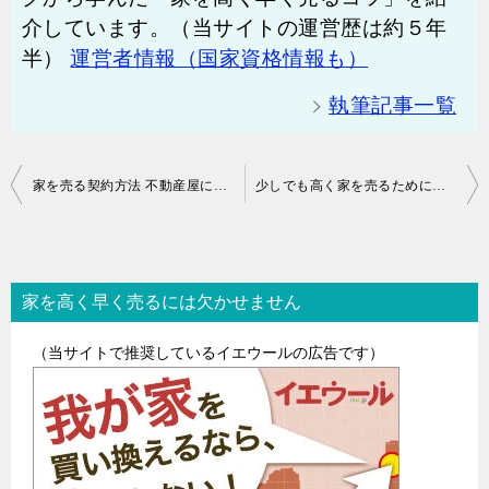
介しています。（当サイトの運営歴は約５年
半）
運営者情報（国家資格情報も）
執筆記事一覧
投
家を売る契約方法 不動産屋に頼む3種類
少しでも高く家を売るためにはアピールが大切
稿
ナ
家を高く早く売るには欠かせません
ビ
ゲ
（当サイトで推奨しているイエウールの広告です）
ー
シ
ョ