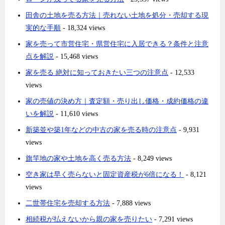
田舎の土地を売る方法｜売れない土地を処分・売却する現
実的な手順
- 18,324 views
家を売って市営住宅・県営住宅に入居できる？条件と注意
点を解説
- 15,468 views
家を売る 絶対に知っておきたい三つの注意点
- 12,533
views
家の売値の決め方｜査定額・売り出し価格・成約価格の違
いを解説
- 11,610 views
新築並や築1年などの中古の家を売る時の注意点
- 9,931
views
旗竿地の家や土地を高く売る方法
- 8,249 views
空き家は早く売らないと固定資産税が6倍になる！
- 8,121
views
二世帯住宅を売却する方法
- 7,888 views
相続税が払えないから親の家を売りたい
- 7,291 views