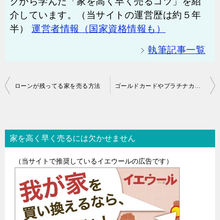
クから学んだ「家を高く早く売るコツ」を紹
介しています。（当サイトの運営歴は約５年
半）
運営者情報（国家資格情報も）
執筆記事一覧
投
ローンが残ってる家を売る方法
ゴールドカードやプラチナカードの返済が困難になったら家を買い替えるという手も
稿
ナ
家を高く早く売るには欠かせません
ビ
ゲ
（当サイトで推奨しているイエウールの広告です）
ー
シ
ョ