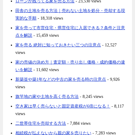
ローンが残ってる家を売る方法
- 23,530 views
田舎の土地を売る方法｜売れない土地を処分・売却する現
実的な手順
- 18,318 views
家を売って市営住宅・県営住宅に入居できる？条件と注意
点を解説
- 15,459 views
家を売る 絶対に知っておきたい三つの注意点
- 12,527
views
家の売値の決め方｜査定額・売り出し価格・成約価格の違
いを解説
- 11,602 views
新築並や築1年などの中古の家を売る時の注意点
- 9,926
views
旗竿地の家や土地を高く売る方法
- 8,245 views
空き家は早く売らないと固定資産税が6倍になる！
- 8,117
views
二世帯住宅を売却する方法
- 7,884 views
相続税が払えないから親の家を売りたい
- 7,283 views