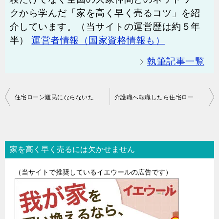
クから学んだ「家を高く早く売るコツ」を紹
介しています。（当サイトの運営歴は約５年
半）
運営者情報（国家資格情報も）
執筆記事一覧
投
住宅ローン難民にならないための方法
介護職へ転職したら住宅ローン返済が厳しくなってきた
稿
ナ
家を高く早く売るには欠かせません
ビ
ゲ
（当サイトで推奨しているイエウールの広告です）
ー
シ