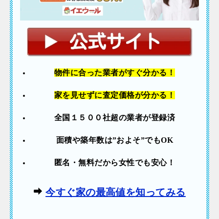
物件に合った業者
がすぐ分かる！
家を見せずに査定価格が分かる！
全国１５００社超の業者が登録済
面積や築年数は”およそ”でも
OK
匿名・無料だから女性でも安心！
今すぐ家の最高値を知ってみる