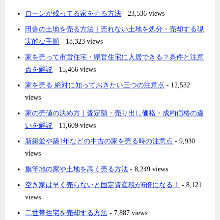
ローンが残ってる家を売る方法
- 23,536 views
田舎の土地を売る方法｜売れない土地を処分・売却する現
実的な手順
- 18,323 views
家を売って市営住宅・県営住宅に入居できる？条件と注意
点を解説
- 15,466 views
家を売る 絶対に知っておきたい三つの注意点
- 12,532
views
家の売値の決め方｜査定額・売り出し価格・成約価格の違
いを解説
- 11,609 views
新築並や築1年などの中古の家を売る時の注意点
- 9,930
views
旗竿地の家や土地を高く売る方法
- 8,249 views
空き家は早く売らないと固定資産税が6倍になる！
- 8,121
views
二世帯住宅を売却する方法
- 7,887 views