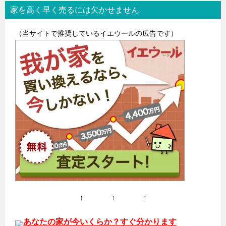
家を高く早く売るには欠かせません
ビ
ゲ
（当サイトで推奨しているイエウールの広告です）
ー
シ
ョ
ン
↑ ↑ ↑
あなたの家が今いくらか？すぐ分かります