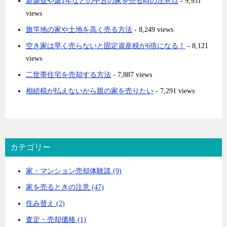
新築並や築1年などの中古の家を売る時の注意点
- 9,931
views
旗竿地の家や土地を高く売る方法
- 8,249 views
空き家は早く売らないと固定資産税が6倍になる！
- 8,121
views
二世帯住宅を売却する方法
- 7,887 views
相続税が払えないから親の家を売りたい
- 7,291 views
カテゴリー
家・マンション売却体験談 (9)
家を売るときの注意 (47)
住み替え (2)
査定・売却価格 (1)