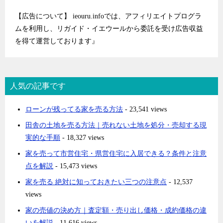
【広告について】 ieouru.infoでは、アフィリエイトプログラ
ムを利用し、リガイド・イエウールから委託を受け広告収益
を得て運営しております』
人気の記事です
ローンが残ってる家を売る方法
- 23,541 views
田舎の土地を売る方法｜売れない土地を処分・売却する現
実的な手順
- 18,327 views
家を売って市営住宅・県営住宅に入居できる？条件と注意
点を解説
- 15,473 views
家を売る 絶対に知っておきたい三つの注意点
- 12,537
views
家の売値の決め方｜査定額・売り出し価格・成約価格の違
いを解説
- 11,616 views