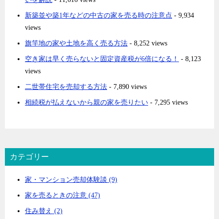
新築並や築1年などの中古の家を売る時の注意点
- 9,934
views
旗竿地の家や土地を高く売る方法
- 8,252 views
空き家は早く売らないと固定資産税が6倍になる！
- 8,123
views
二世帯住宅を売却する方法
- 7,890 views
相続税が払えないから親の家を売りたい
- 7,295 views
カテゴリー
家・マンション売却体験談 (9)
家を売るときの注意 (47)
住み替え (2)