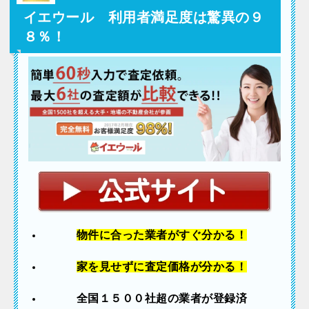
イエウール 利用者満足度は驚異の９
８％！
物件に合った業者
がすぐ分かる！
家を見せずに査定価格が分かる！
全国１５００社超の業者が登録済