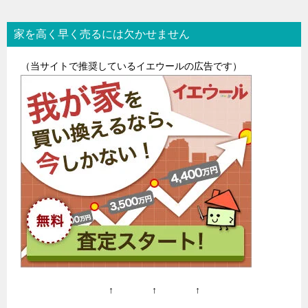
ナ
家を高く早く売るには欠かせません
ビ
ゲ
（当サイトで推奨しているイエウールの広告です）
ー
シ
ョ
ン
↑ ↑ ↑