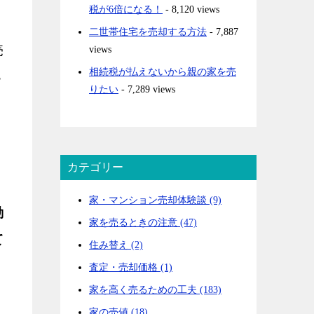
税が6倍になる！
- 8,120 views
二世帯住宅を売却する方法
- 7,887
売
views
相続税が払えないから親の家を売
３
りたい
- 7,289 views
カテゴリー
家・マンション売却体験談 (9)
動
家を売るときの注意 (47)
て
住み替え (2)
査定・売却価格 (1)
家を高く売るための工夫 (183)
家の売値 (18)