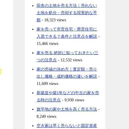
田舎の土地を売る方法｜売れない
土地を処分・売却する現実的な手
順
- 18,323 views
家を売って市営住宅・県営住宅に
入居できる？条件と注意点を解説
-
15,466 views
家を売る 絶対に知っておきたい三
つの注意点
- 12,532 views
家の売値の決め方｜査定額・売り
と
出し価格・成約価格の違いを解説
-
11,609 views
新築並や築1年などの中古の家を売
る時の注意点
- 9,930 views
旗竿地の家や土地を高く売る方法
-
8,249 views
空き家は早く売らないと固定資産