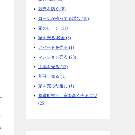
競売を防ぐ (8)
ローンが残ってる場合 (10)
家のローン (11)
家を売る 税金 (8)
アパートを売る (1)
マンション売る (23)
土地を売る (12)
別荘 売る (1)
家を売った後に (1)
都道府県別 家を高く売るコツ
(25)
い