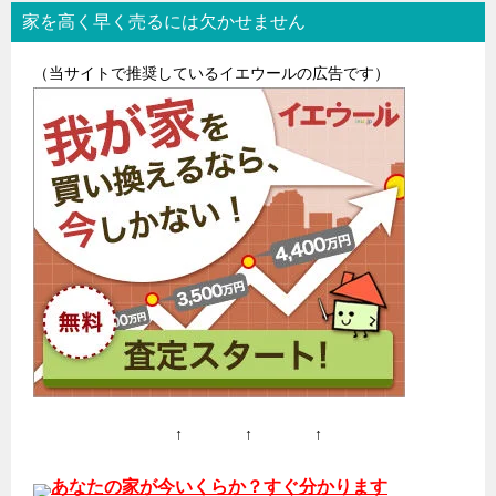
家を高く早く売るには欠かせません
ビ
ゲ
（当サイトで推奨しているイエウールの広告です）
ー
シ
ョ
ン
↑ ↑ ↑
あなたの家が今いくらか？すぐ分かります