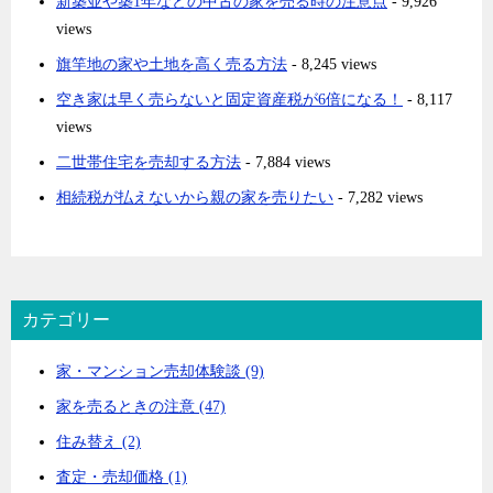
新築並や築1年などの中古の家を売る時の注意点
- 9,926
views
旗竿地の家や土地を高く売る方法
- 8,245 views
空き家は早く売らないと固定資産税が6倍になる！
- 8,117
views
二世帯住宅を売却する方法
- 7,884 views
相続税が払えないから親の家を売りたい
- 7,282 views
カテゴリー
家・マンション売却体験談 (9)
家を売るときの注意 (47)
住み替え (2)
査定・売却価格 (1)