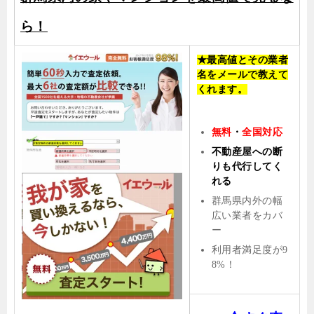
ら！
★最高値とその業者
名をメールで教えて
くれます。
無料
・
全国対応
不動産屋への断
りも代行してく
れる
群馬県内外の幅
広い業者をカバ
ー
利用者満足度が9
8%！