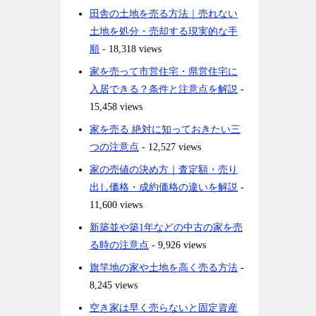
田舎の土地を売る方法｜売れない
土地を処分・売却する現実的な手
順
- 18,318 views
家を売って市営住宅・県営住宅に
入居できる？条件と注意点を解説
-
15,458 views
家を売る 絶対に知っておきたい三
つの注意点
- 12,527 views
家の売値の決め方｜査定額・売り
出し価格・成約価格の違いを解説
-
11,600 views
新築並や築1年などの中古の家を売
る時の注意点
- 9,926 views
旗竿地の家や土地を高く売る方法
-
8,245 views
空き家は早く売らないと固定資産