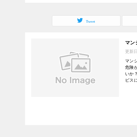
Tweet
マン
更新
マン
危険
いか
ビス