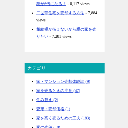
税が6倍になる！
- 8,117 views
二世帯住宅を売却する方法
- 7,884
views
相続税が払えないから親の家を売
りたい
- 7,281 views
カテゴリー
家・マンション売却体験談 (9)
家を売るときの注意 (47)
住み替え (2)
査定・売却価格 (1)
家を高く売るための工夫 (183)
家の売値 (18)