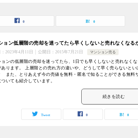
0
0
ション低層階の売却を迷ってたら早くしないと売れなくなる
日：
2023年4月11日
公開日：
2015年7月21日
マンション売る
ションの低層階の売却を迷ってたら、1日でも早くしないと売れなくな
があります。 上層階との売れ方の違いや、どうして早く売らないとい
？ また、とりあえず今の売値を無料・匿名で知ることができる無料
についても紹介しています。
続きを読む
Tweet
0
0