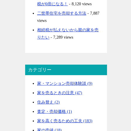
税が6倍になる！
- 8,120 views
二世帯住宅を売却する方法
- 7,887
views
相続税が払えないから親の家を売
りたい
- 7,289 views
カテゴリー
家・マンション売却体験談 (9)
家を売るときの注意 (47)
住み替え (2)
査定・売却価格 (1)
家を高く売るための工夫 (183)
家の売値 (18)