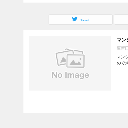
Tweet
マン
更新
マン
ので