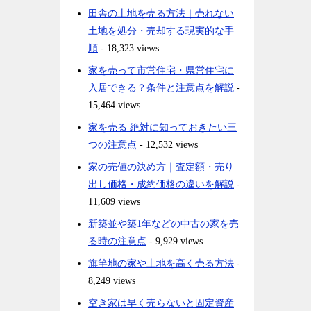
田舎の土地を売る方法｜売れない
土地を処分・売却する現実的な手
順
- 18,323 views
家を売って市営住宅・県営住宅に
入居できる？条件と注意点を解説
-
15,464 views
家を売る 絶対に知っておきたい三
つの注意点
- 12,532 views
家の売値の決め方｜査定額・売り
出し価格・成約価格の違いを解説
-
11,609 views
新築並や築1年などの中古の家を売
る時の注意点
- 9,929 views
旗竿地の家や土地を高く売る方法
-
8,249 views
空き家は早く売らないと固定資産