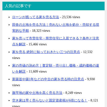
人気の記事です
ローンが残ってる家を売る方法
- 23,536 views
田舎の土地を売る方法｜売れない土地を処分・売却する現
実的な手順
- 18,323 views
家を売って市営住宅・県営住宅に入居できる？条件と注意
点を解説
- 15,466 views
家を売る 絶対に知っておきたい三つの注意点
- 12,532
views
家の売値の決め方｜査定額・売り出し価格・成約価格の違
いを解説
- 11,609 views
新築並や築1年などの中古の家を売る時の注意点
- 9,930
views
旗竿地の家や土地を高く売る方法
- 8,249 views
空き家は早く売らないと固定資産税が6倍になる！
- 8,121
views