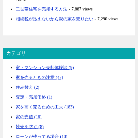
二世帯住宅を売却する方法
- 7,887 views
相続税が払えないから親の家を売りたい
- 7,290 views
カテゴリー
家・マンション売却体験談 (9)
家を売るときの注意 (47)
住み替え (2)
査定・売却価格 (1)
家を高く売るための工夫 (183)
家の売値 (18)
競売を防ぐ (8)
ローンが残ってる場合 (10)