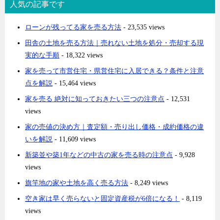
人気の記事です
ローンが残ってる家を売る方法
- 23,535 views
田舎の土地を売る方法｜売れない土地を処分・売却する現
実的な手順
- 18,322 views
家を売って市営住宅・県営住宅に入居できる？条件と注意
点を解説
- 15,464 views
家を売る 絶対に知っておきたい三つの注意点
- 12,531
views
家の売値の決め方｜査定額・売り出し価格・成約価格の違
いを解説
- 11,609 views
新築並や築1年などの中古の家を売る時の注意点
- 9,928
views
旗竿地の家や土地を高く売る方法
- 8,249 views
空き家は早く売らないと固定資産税が6倍になる！
- 8,119
views