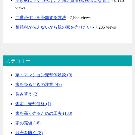
空き家は早く売らないと固定資産税が6倍になる！
- 8,118
views
二世帯住宅を売却する方法
- 7,885 views
相続税が払えないから親の家を売りたい
- 7,285 views
カテゴリー
家・マンション売却体験談 (9)
家を売るときの注意 (47)
住み替え (2)
査定・売却価格 (1)
家を高く売るための工夫 (183)
家の売値 (18)
競売を防ぐ (8)