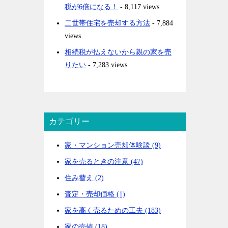
税が6倍になる！
- 8,117 views
二世帯住宅を売却する方法
- 7,884
views
相続税が払えないから親の家を売
りたい
- 7,283 views
カテゴリー
家・マンション売却体験談 (9)
家を売るときの注意 (47)
住み替え (2)
査定・売却価格 (1)
家を高く売るための工夫 (183)
家の売値 (18)