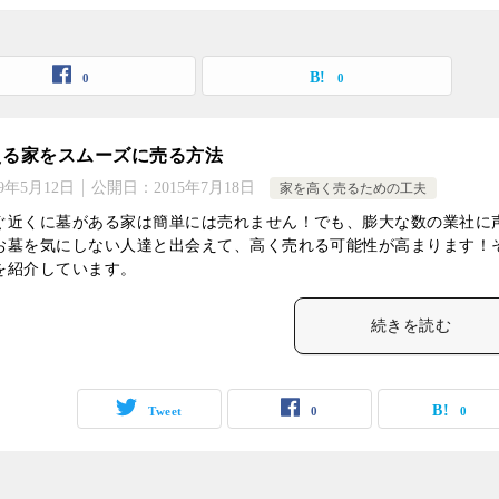
0
0
える家をスムーズに売る方法
19年5月12日
公開日：
2015年7月18日
家を高く売るための工夫
ぐ近くに墓がある家は簡単には売れません！でも、膨大な数の業社に
お墓を気にしない人達と出会えて、高く売れる可能性が高まります！
を紹介しています。
続きを読む
Tweet
0
0