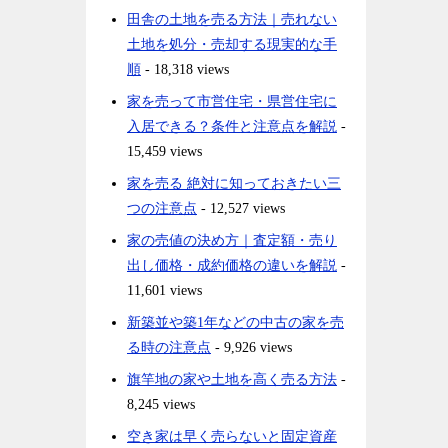
田舎の土地を売る方法｜売れない
土地を処分・売却する現実的な手
順
- 18,318 views
家を売って市営住宅・県営住宅に
入居できる？条件と注意点を解説
-
15,459 views
家を売る 絶対に知っておきたい三
つの注意点
- 12,527 views
家の売値の決め方｜査定額・売り
出し価格・成約価格の違いを解説
-
11,601 views
新築並や築1年などの中古の家を売
る時の注意点
- 9,926 views
旗竿地の家や土地を高く売る方法
-
8,245 views
空き家は早く売らないと固定資産