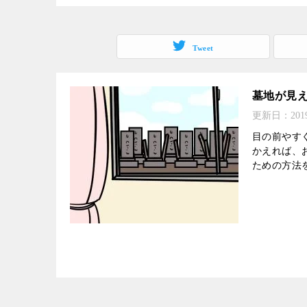
Tweet
墓地が見
更新日：
20
目の前やす
かえれば、
ための方法