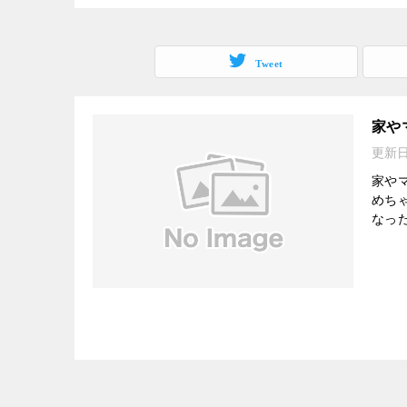
Tweet
家や
更新
家や
めち
なっ