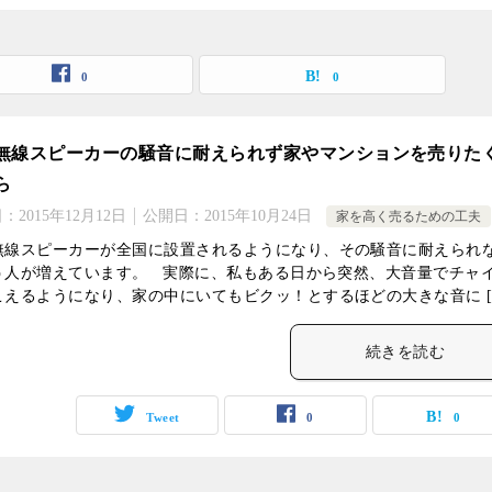
0
0
無線スピーカーの騒音に耐えられず家やマンションを売りた
ら
日：
2015年12月12日
公開日：
2015年10月24日
家を高く売るための工夫
無線スピーカーが全国に設置されるようになり、その騒音に耐えられ
う人が増えています。 実際に、私もある日から突然、大音量でチャ
こえるようになり、家の中にいてもビクッ！とするほどの大きな音に [
続きを読む
Tweet
0
0