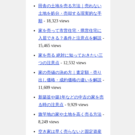
田舎の土地を売る方法｜売れない
土地を処分・売却する現実的な手
順
- 18,323 views
家を売って市営住宅・県営住宅に
入居できる？条件と注意点を解説
-
15,465 views
家を売る 絶対に知っておきたい三
つの注意点
- 12,532 views
家の売値の決め方｜査定額・売り
出し価格・成約価格の違いを解説
-
11,609 views
新築並や築1年などの中古の家を売
る時の注意点
- 9,929 views
旗竿地の家や土地を高く売る方法
-
8,249 views
空き家は早く売らないと固定資産