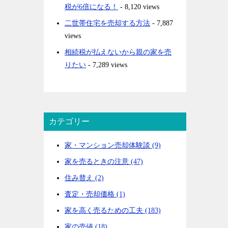
税が6倍になる！
- 8,120 views
二世帯住宅を売却する方法
- 7,887
views
相続税が払えないから親の家を売
りたい
- 7,289 views
カテゴリー
家・マンション売却体験談 (9)
家を売るときの注意 (47)
住み替え (2)
査定・売却価格 (1)
家を高く売るための工夫 (183)
家の売値 (18)