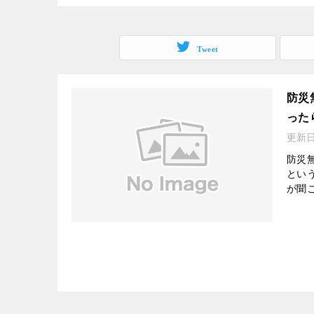
Tweet
防災
った
更新
防災
とい
が聞