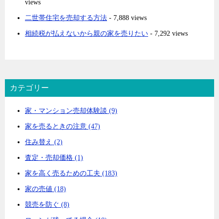
views
二世帯住宅を売却する方法
- 7,888 views
相続税が払えないから親の家を売りたい
- 7,292 views
カテゴリー
家・マンション売却体験談 (9)
家を売るときの注意 (47)
住み替え (2)
査定・売却価格 (1)
家を高く売るための工夫 (183)
家の売値 (18)
競売を防ぐ (8)