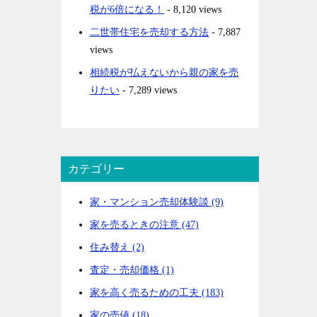
税が6倍になる！
- 8,120 views
二世帯住宅を売却する方法
- 7,887
views
相続税が払えないから親の家を売
りたい
- 7,289 views
カテゴリー
家・マンション売却体験談 (9)
家を売るときの注意 (47)
住み替え (2)
査定・売却価格 (1)
家を高く売るための工夫 (183)
家の売値 (18)