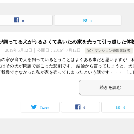
0
0
が飼ってる犬がうるさくて臭いため家を売って引っ越した体
日：
2019年5月12日
公開日：
2016年7月12日
家・マンション売却体験談
所の家が庭で犬を飼っているとうことはよくある事だと思いますが、
にはその犬が問題で起こった悲劇です。 結論から言ってしまうと、犬
て我慢できなかった私が家を売ってしまったという話です・・・ […
続きを読む
Tweet
0
0