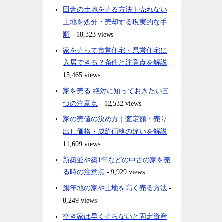
田舎の土地を売る方法｜売れない
土地を処分・売却する現実的な手
順
- 18,323 views
家を売って市営住宅・県営住宅に
入居できる？条件と注意点を解説
-
15,465 views
家を売る 絶対に知っておきたい三
つの注意点
- 12,532 views
家の売値の決め方｜査定額・売り
出し価格・成約価格の違いを解説
-
11,609 views
新築並や築1年などの中古の家を売
る時の注意点
- 9,929 views
旗竿地の家や土地を高く売る方法
-
8,249 views
空き家は早く売らないと固定資産