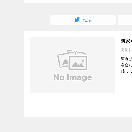
Tweet
隣家
更新
隣近
場合
惑し