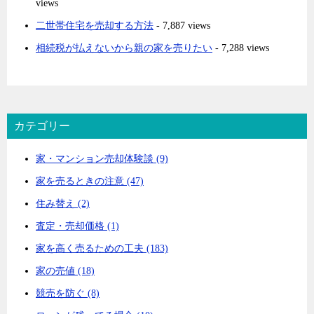
views
二世帯住宅を売却する方法
- 7,887 views
相続税が払えないから親の家を売りたい
- 7,288 views
カテゴリー
家・マンション売却体験談 (9)
家を売るときの注意 (47)
住み替え (2)
査定・売却価格 (1)
家を高く売るための工夫 (183)
家の売値 (18)
競売を防ぐ (8)