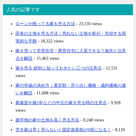
人気の記事です
ローンが残ってる家を売る方法
- 23,535 views
田舎の土地を売る方法｜売れない土地を処分・売却する現
実的な手順
- 18,322 views
家を売って市営住宅・県営住宅に入居できる？条件と注意
点を解説
- 15,463 views
家を売る 絶対に知っておきたい三つの注意点
- 12,531
views
家の売値の決め方｜査定額・売り出し価格・成約価格の違
いを解説
- 11,608 views
新築並や築1年などの中古の家を売る時の注意点
- 9,928
views
旗竿地の家や土地を高く売る方法
- 8,248 views
空き家は早く売らないと固定資産税が6倍になる！
- 8,119