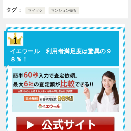
タグ
マイソク
マンション売る
イエウール 利用者満足度は驚異の９
８％！