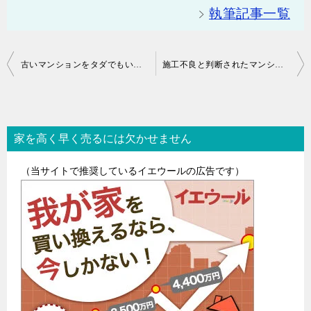
執筆記事一覧
投
古いマンションをタダでもいいから処分したい
施工不良と判断されたマンションは売りたくても買い手がつかない
稿
ナ
家を高く早く売るには欠かせません
ビ
ゲ
（当サイトで推奨しているイエウールの広告です）
ー
シ
ョ
ン