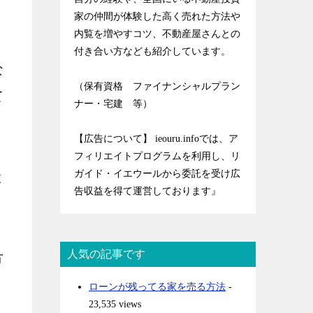
家の仲間が体験した高く売れた方法や
内覧を増やすコツ、不動産屋さんとの
付き合い方なども紹介しています。
な
（保有資格 ファイナンシャルプラン
て
ナー・宅建 等）
【広告について】 ieouru.infoでは、ア
フィリエイトプログラムを利用し、リ
ガイド・イエウールから委託を受け広
と
告収益を得て運営しております』
人気の記事です
方
ローンが残ってる家を売る方法
-
23,535 views