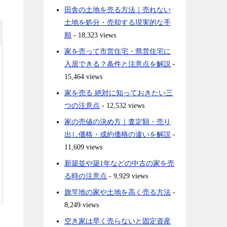
田舎の土地を売る方法｜売れない
土地を処分・売却する現実的な手
順
- 18,323 views
家を売って市営住宅・県営住宅に
入居できる？条件と注意点を解説
-
15,464 views
家を売る 絶対に知っておきたい三
つの注意点
- 12,532 views
家の売値の決め方｜査定額・売り
出し価格・成約価格の違いを解説
-
11,609 views
新築並や築1年などの中古の家を売
る時の注意点
- 9,929 views
旗竿地の家や土地を高く売る方法
-
8,249 views
空き家は早く売らないと固定資産