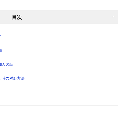
目次
？
由
知人の話
た時の対処方法