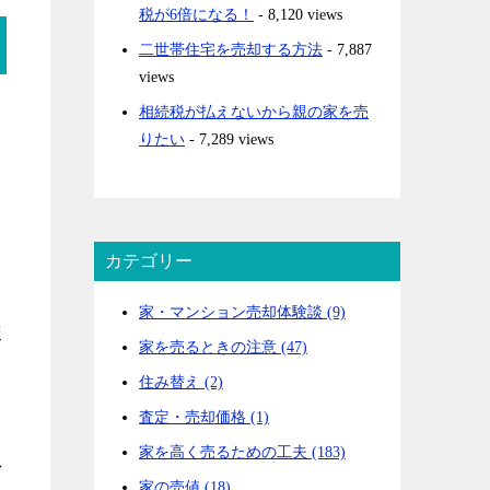
税が6倍になる！
- 8,120 views
二世帯住宅を売却する方法
- 7,887
views
相続税が払えないから親の家を売
りたい
- 7,289 views
カテゴリー
家・マンション売却体験談 (9)
ま
家を売るときの注意 (47)
住み替え (2)
査定・売却価格 (1)
家を高く売るための工夫 (183)
こ
家の売値 (18)