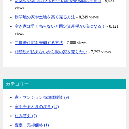
新築並や築1年などの中古の家を売る時の注意点
- 9,931
views
旗竿地の家や土地を高く売る方法
- 8,249 views
空き家は早く売らないと固定資産税が6倍になる！
- 8,121
views
二世帯住宅を売却する方法
- 7,888 views
相続税が払えないから親の家を売りたい
- 7,292 views
カテゴリー
家・マンション売却体験談 (9)
家を売るときの注意 (47)
住み替え (2)
査定・売却価格 (1)