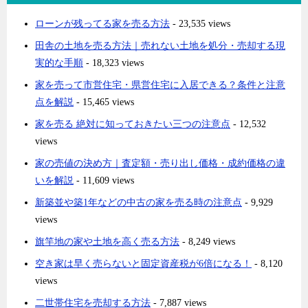
ローンが残ってる家を売る方法
- 23,535 views
田舎の土地を売る方法｜売れない土地を処分・売却する現
実的な手順
- 18,323 views
家を売って市営住宅・県営住宅に入居できる？条件と注意
点を解説
- 15,465 views
家を売る 絶対に知っておきたい三つの注意点
- 12,532
views
家の売値の決め方｜査定額・売り出し価格・成約価格の違
いを解説
- 11,609 views
新築並や築1年などの中古の家を売る時の注意点
- 9,929
views
旗竿地の家や土地を高く売る方法
- 8,249 views
空き家は早く売らないと固定資産税が6倍になる！
- 8,120
views
二世帯住宅を売却する方法
- 7,887 views