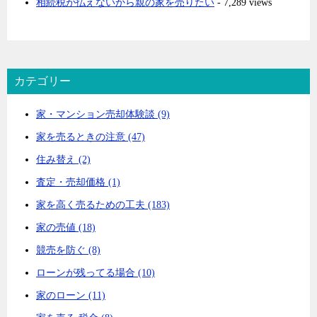
相続税が払えないから親の家を売りたい
- 7,289 views
カテゴリー
家・マンション売却体験談 (9)
家を売るときの注意 (47)
住み替え (2)
査定・売却価格 (1)
家を高く売るための工夫 (183)
家の売値 (18)
競売を防ぐ (8)
ローンが残ってる場合 (10)
家のローン (11)