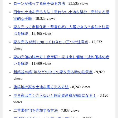
ローンが残ってる家を売る方法
- 23,535 views
田舎の土地を売る方法｜売れない土地を処分・売却する現
実的な手順
- 18,323 views
家を売って市営住宅・県営住宅に入居できる？条件と注意
点を解説
- 15,465 views
家を売る 絶対に知っておきたい三つの注意点
- 12,532
views
家の売値の決め方｜査定額・売り出し価格・成約価格の違
いを解説
- 11,609 views
新築並や築1年などの中古の家を売る時の注意点
- 9,929
views
旗竿地の家や土地を高く売る方法
- 8,249 views
空き家は早く売らないと固定資産税が6倍になる！
- 8,120
views
二世帯住宅を売却する方法
- 7,887 views