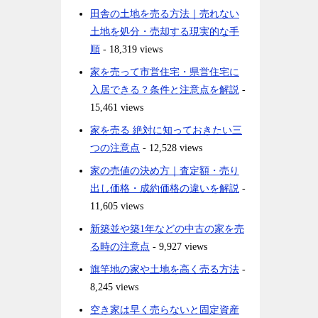
田舎の土地を売る方法｜売れない
土地を処分・売却する現実的な手
順
- 18,319 views
家を売って市営住宅・県営住宅に
入居できる？条件と注意点を解説
-
15,461 views
家を売る 絶対に知っておきたい三
つの注意点
- 12,528 views
家の売値の決め方｜査定額・売り
出し価格・成約価格の違いを解説
-
11,605 views
新築並や築1年などの中古の家を売
る時の注意点
- 9,927 views
旗竿地の家や土地を高く売る方法
-
8,245 views
空き家は早く売らないと固定資産