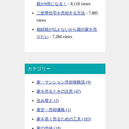
税が6倍になる！
- 8,118 views
二世帯住宅を売却する方法
- 7,885
views
相続税が払えないから親の家を売
りたい
- 7,284 views
カテゴリー
家・マンション売却体験談 (9)
家を売るときの注意 (47)
住み替え (2)
査定・売却価格 (1)
家を高く売るための工夫 (183)
家の売値 (18)