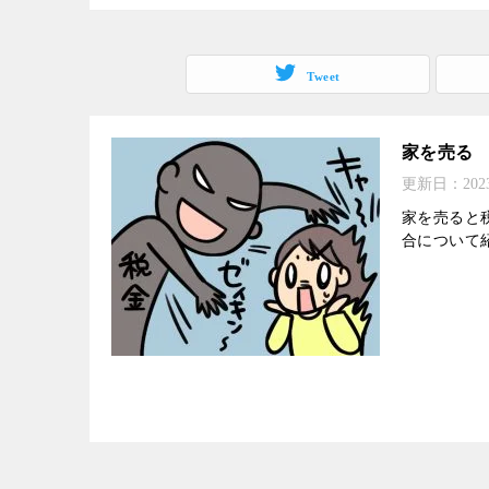
Tweet
家を売る
更新日：
20
家を売ると
合について