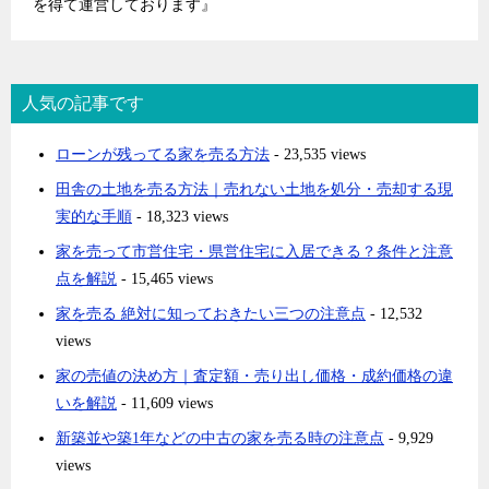
を得て運営しております』
人気の記事です
ローンが残ってる家を売る方法
- 23,535 views
田舎の土地を売る方法｜売れない土地を処分・売却する現
実的な手順
- 18,323 views
家を売って市営住宅・県営住宅に入居できる？条件と注意
点を解説
- 15,465 views
家を売る 絶対に知っておきたい三つの注意点
- 12,532
views
家の売値の決め方｜査定額・売り出し価格・成約価格の違
いを解説
- 11,609 views
新築並や築1年などの中古の家を売る時の注意点
- 9,929
views