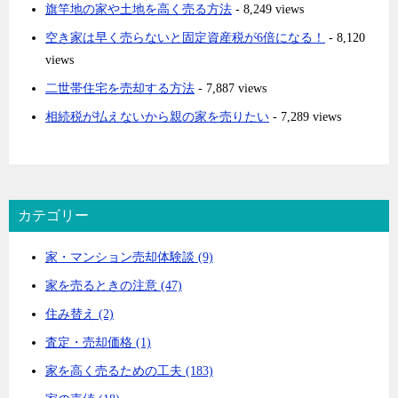
旗竿地の家や土地を高く売る方法
- 8,249 views
空き家は早く売らないと固定資産税が6倍になる！
- 8,120
views
二世帯住宅を売却する方法
- 7,887 views
相続税が払えないから親の家を売りたい
- 7,289 views
カテゴリー
家・マンション売却体験談 (9)
家を売るときの注意 (47)
住み替え (2)
査定・売却価格 (1)
家を高く売るための工夫 (183)