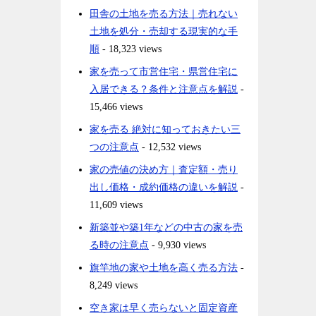
田舎の土地を売る方法｜売れない
土地を処分・売却する現実的な手
順
- 18,323 views
家を売って市営住宅・県営住宅に
入居できる？条件と注意点を解説
-
15,466 views
家を売る 絶対に知っておきたい三
つの注意点
- 12,532 views
家の売値の決め方｜査定額・売り
出し価格・成約価格の違いを解説
-
11,609 views
新築並や築1年などの中古の家を売
る時の注意点
- 9,930 views
旗竿地の家や土地を高く売る方法
-
8,249 views
空き家は早く売らないと固定資産