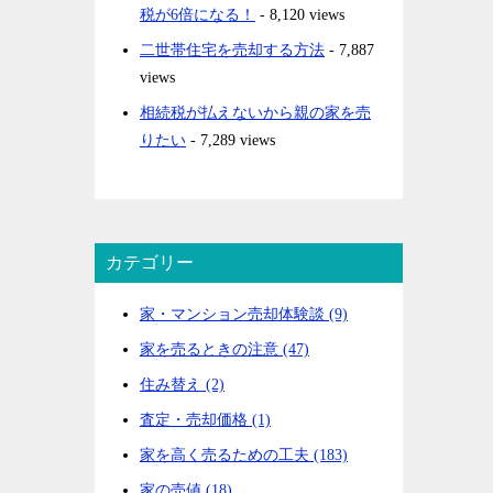
税が6倍になる！
- 8,120 views
二世帯住宅を売却する方法
- 7,887
views
相続税が払えないから親の家を売
りたい
- 7,289 views
カテゴリー
家・マンション売却体験談 (9)
家を売るときの注意 (47)
住み替え (2)
査定・売却価格 (1)
家を高く売るための工夫 (183)
家の売値 (18)