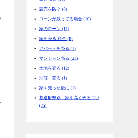
競売を防ぐ (8)
庫
ローンが残ってる場合 (10)
家のローン (11)
家を売る 税金 (8)
アパートを売る (1)
マンション売る (23)
土地を売る (12)
別荘 売る (1)
家を売った後に (1)
都道府県別 家を高く売るコツ
を
(25)