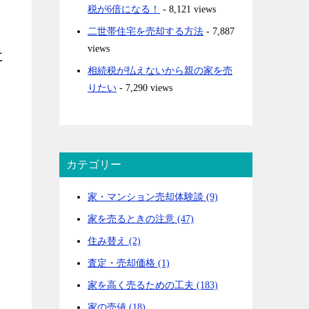
税が6倍になる！
- 8,121 views
二世帯住宅を売却する方法
- 7,887
views
に
相続税が払えないから親の家を売
りたい
- 7,290 views
カテゴリー
家・マンション売却体験談 (9)
家を売るときの注意 (47)
住み替え (2)
査定・売却価格 (1)
家を高く売るための工夫 (183)
家の売値 (18)