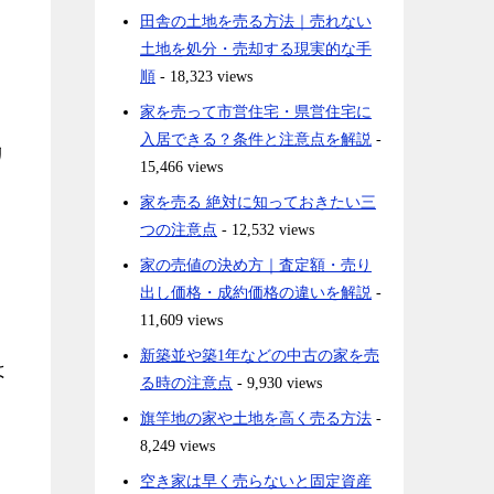
田舎の土地を売る方法｜売れない
土地を処分・売却する現実的な手
順
- 18,323 views
家を売って市営住宅・県営住宅に
入居できる？条件と注意点を解説
-
リ
15,466 views
家を売る 絶対に知っておきたい三
つの注意点
- 12,532 views
家の売値の決め方｜査定額・売り
出し価格・成約価格の違いを解説
-
11,609 views
新築並や築1年などの中古の家を売
は
る時の注意点
- 9,930 views
旗竿地の家や土地を高く売る方法
-
8,249 views
空き家は早く売らないと固定資産