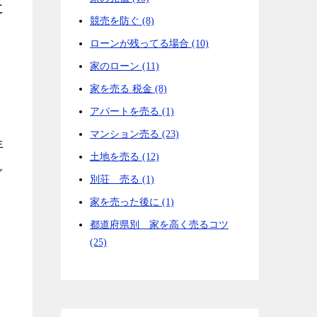
に
競売を防ぐ (8)
ローンが残ってる場合 (10)
家のローン (11)
家を売る 税金 (8)
アパートを売る (1)
マンション売る (23)
年
土地を売る (12)
ぐ
別荘 売る (1)
家を売った後に (1)
都道府県別 家を高く売るコツ
(25)