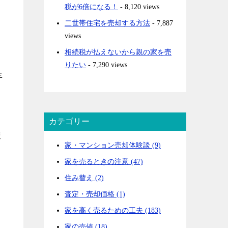
税が6倍になる！
- 8,120 views
二世帯住宅を売却する方法
- 7,887
views
相続税が払えないから親の家を売
りたい
- 7,290 views
年
カテゴリー
ま
家・マンション売却体験談 (9)
家を売るときの注意 (47)
住み替え (2)
査定・売却価格 (1)
家を高く売るための工夫 (183)
家の売値 (18)