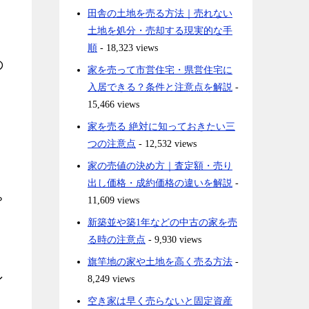
田舎の土地を売る方法｜売れない
土地を処分・売却する現実的な手
順
- 18,323 views
の
家を売って市営住宅・県営住宅に
入居できる？条件と注意点を解説
-
15,466 views
家を売る 絶対に知っておきたい三
つの注意点
- 12,532 views
家の売値の決め方｜査定額・売り
出し価格・成約価格の違いを解説
-
ゃ
11,609 views
新築並や築1年などの中古の家を売
る時の注意点
- 9,930 views
旗竿地の家や土地を高く売る方法
-
ン
8,249 views
空き家は早く売らないと固定資産